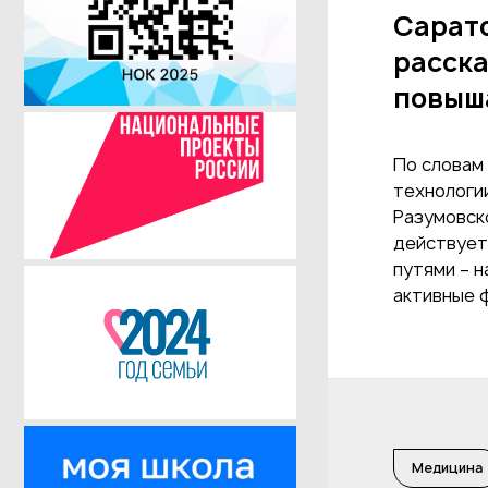
Сарат
расска
повыша
По словам
технологии
Разумовск
действует
путями – 
активные 
Медицина