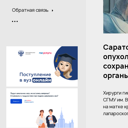
Обратная связь
Сарат
опухол
сохра
орган
Хирурги г
СГМУ им. В
на матке 
лапароско