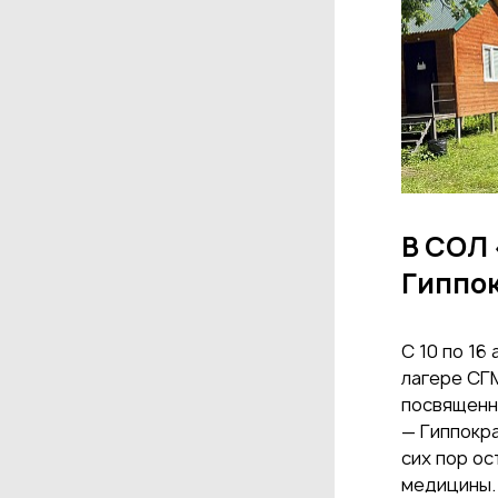
В СОЛ 
Гиппо
С 10 по 16
лагере СГ
посвященн
— Гиппокра
сих пор о
медицины.