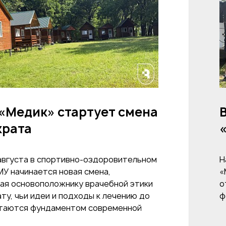
«Медик» стартует смена
крата
 августа в спортивно-оздоровительном
Н
МУ начинается новая смена,
«
ая основоположнику врачебной этики
о
ту, чьи идеи и подходы к лечению до
ф
стаются фундаментом современной