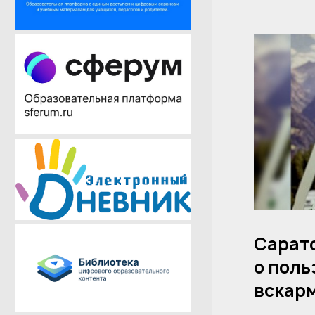
Сарато
о поль
вскар