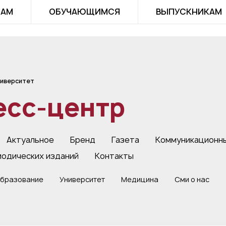
ТАМ
ОБУЧАЮЩИМСЯ
ВЫПУСКНИКАМ
иверситет
есс-центр
Актуальное
Бренд
Газета
Коммуникационн
иодических изданий
Контакты
бразование
Университет
Медицина
Сми о нас