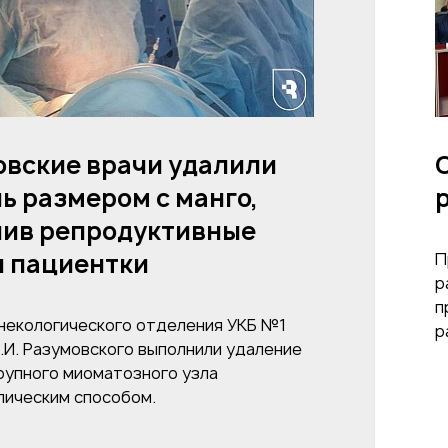
овские врачи удалили
ь размером с манго,
нив репродуктивные
ы пациентки
П
р
п
инекологического отделения УКБ №1
р
.И. Разумовского выполнили удаление
крупного миоматозного узла
пическим способом.