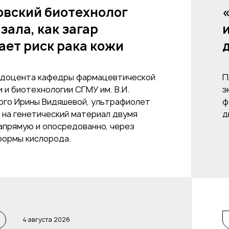
овский биотехнолог
зала, как загар
ет риск рака кожи
 доцента кафедры фармацевтической
П
 и биотехнологии СГМУ им. В.И.
э
ого Ирины Видяшевой, ультрафиолет
ф
 на генетический материал двумя
д
напрямую и опосредованно, через
формы кислорода.
4 августа 2026