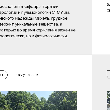
з
 ассистента кафедры терапии,
с
ерологии и пульмонологии СГМУ им.
мовского Надежды Михель, грудное
держит уникальные вещества, а
 матерью во время кормления важен не
хологически, но и физиологически.
ет
4 августа 2026