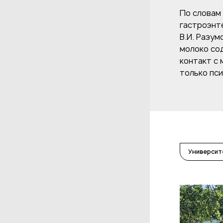
По словам
гастроэнт
В.И. Разу
молоко со
контакт с
только пси
Университ