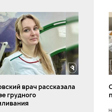
вский врач рассказала
зе грудного
мливания
Н