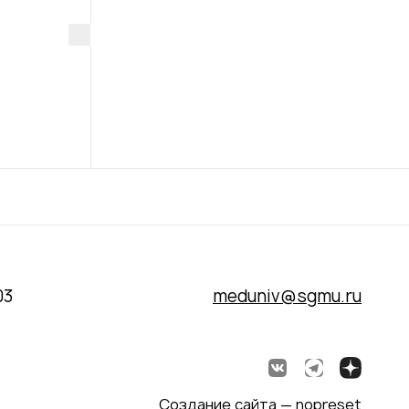
03
meduniv@sgmu.ru
Создание сайта — nopreset