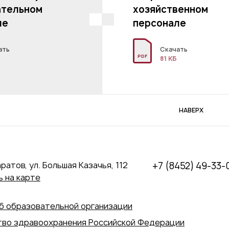
ательном
хозяйственном
ле
персонале
ать
Скачать
PDF
Б
81 КБ
НАВЕРХ
аратов, ул. Большая Казачья, 112
+7 (8452) 49-33-
 на карте
б образовательной организации
во здравоохранения Российской Федерации