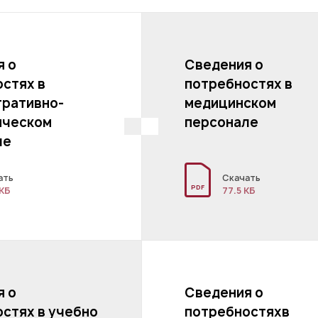
я о
Сведения о
стях в
потребностях в
тративно-
медицинском
нческом
персонале
ле
ать
Скачать
PDF
 КБ
77.5 КБ
я о
Сведения о
стях в учебно
потребностяхв