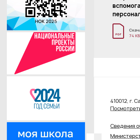
вспомог
персона
Скач
PDF
74 К
410012, г. С
Посмотреть
Сведения о
Министерст