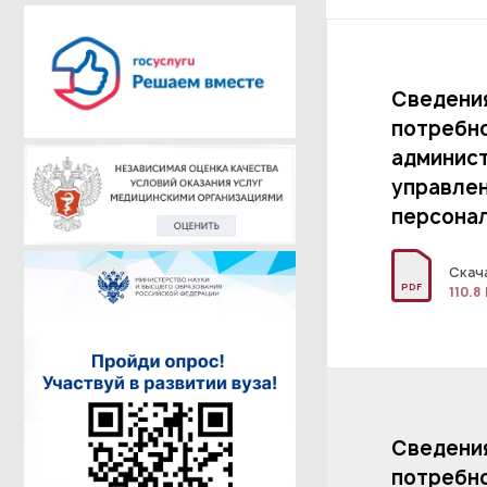
Сведени
потребно
админис
управле
персона
Скач
PDF
110.8
Сведени
потребно