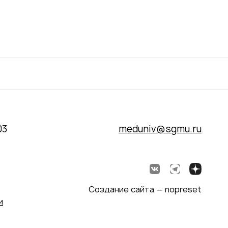
03
meduniv@sgmu.ru
Создание сайта — nopreset
и