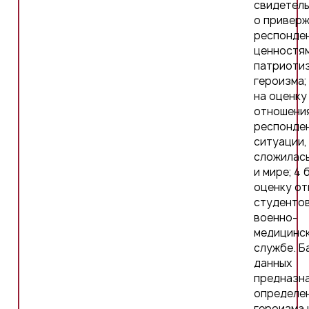
свидетел
о привер
респонде
ценностя
патриотиз
героизма; 
на оценку
отношени
респонден
ситуации,
сложилась
и мире; 4 
оценку о
студентов
военно-
медицинс
службе. Б
данных
предназна
определе
героизма 