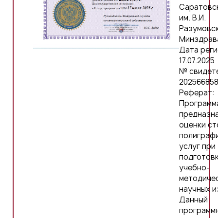
Саратовс
им. В.И.
Разумовс
Минздрав
Дата реги
17.07.2025
№ свидет
20256685
Реферат:
Программ
предназна
оценки с
полиграф
услуг при
подготов
учебно-
методичес
научных и
Данный
программ