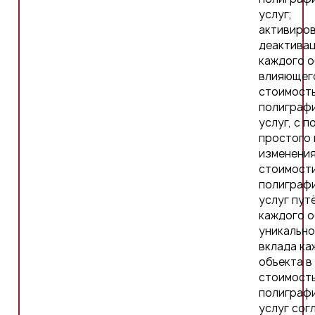
услуг;
активиров
деактива
каждого о
влияющег
стоимост
полиграф
услуг, с 
простого 
изменени
стоимост
полиграф
услуг пут
каждого о
уникальн
вклада ка
объекта в
стоимост
полиграф
услуг сог