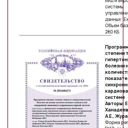
Вид и вер
системы
управлени
данных: Ex
Объем баз
260 КБ
Программ
степени 
гипертон
болезни 
количест
показате
синхронн
кардиова
системе
Авторы: Е
Ханадеев 
А.Е., Жур
Форма ре