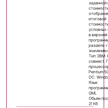
заданной
стоимости
отображе
итоговой
стоимости
условных
в верхней
программ
разделе 
значение»
Тип ЭВМ: 
совмест. 
процессо
Pentium 5
ОС: Wind
Язык
программ
QML
Объем пр
21 Кб