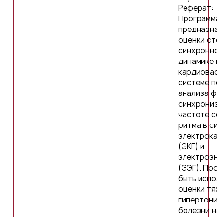
Реферат:
Программ
предназна
оценки ст
синхронно
динамике 
кардиова
системе 
анализа 
синхрониз
частоте с
ритма в с
электрок
(ЭКГ) и
электроэ
(ЭЭГ). Пр
быть испо
оценки тя
гипертон
болезни н