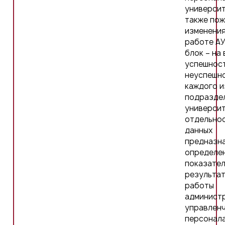
университ
также пож
изменения
работе АУ
блок – на
успешност
неуспешн
каждого и
подразде
университ
отдельнос
данных
предназна
определе
показате
результа
работы
админист
управлен
персонал