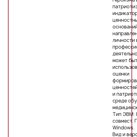
патриотиз
индикато
ценностн
основани
направле
личности 
професси
деятельн
может бы
использов
оценки
формиров
ценностей
и патриот
среде об
медицинск
Тип ЭВМ: 
совмест. П
Windows.
Вид и вер