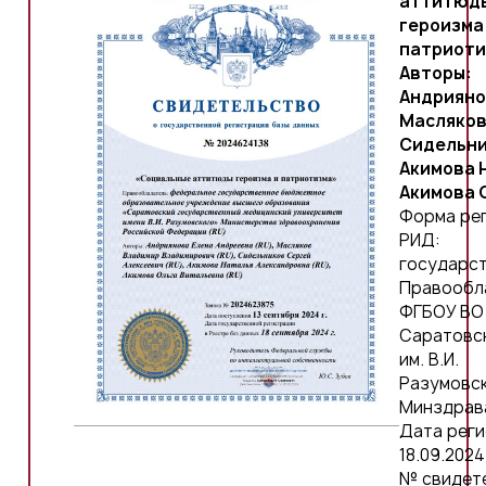
аттитюд
героизма
патриоти
Авторы:
Андриянов
Масляков 
Сидельник
Акимова Н
Акимова О
Форма ре
РИД:
государс
Правообл
ФГБОУ ВО
Саратовс
им. В.И.
Разумовс
Минздрав
Дата реги
18.09.2024 
№ свидет