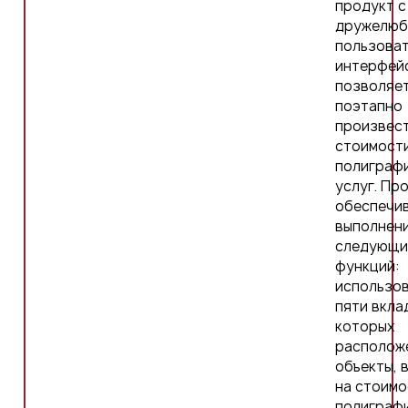
продукт с
дружелюб
пользова
интерфей
позволяе
поэтапно
произвест
стоимост
полиграф
услуг. Пр
обеспечи
выполнен
следующи
функций:
использо
пяти вклад
которых
располож
объекты, 
на стоимо
полиграф