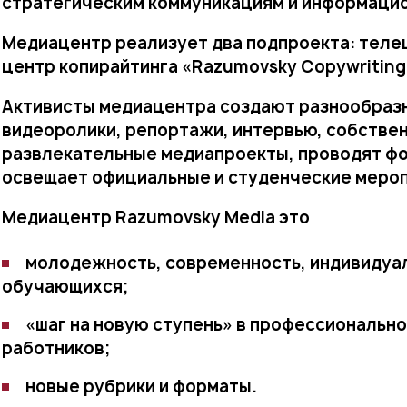
стратегическим коммуникациям и информаци
Медиацентр реализует два подпроекта: теле
центр копирайтинга «Razumovsky Copywriting
Активисты медиацентра создают разнообраз
видеоролики, репортажи, интервью, собстве
развлекательные медиапроекты, проводят ф
освещает официальные и студенческие меро
Медиацентр Razumovsky Media это
молодежность, современность, индивидуа
обучающихся;
«шаг на новую ступень» в профессиональн
работников;
новые рубрики и форматы.