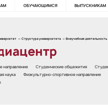
ТАМ
ОБУЧАЮЩИМСЯ
ВЫПУСКНИКАМ
иверситет
Структура университета
Внеучебная деятельность
диацентр
е направление
Студенческие общежития
Студе
я наука
Физкультурно-спортивное направление
ы