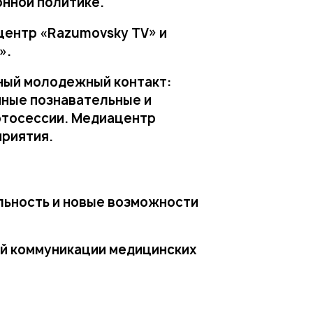
онной политике.
центр «Razumovsky TV» и
».
ный молодежный контакт:
нные познавательные и
отосессии. Медиацентр
приятия.
льность и новые возможности
ой коммуникации медицинских