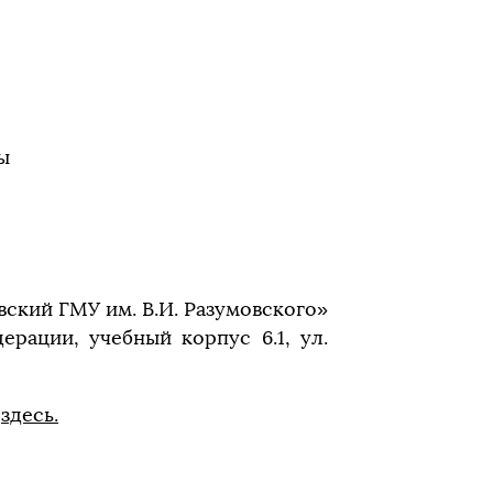
ы
вский ГМУ им. В.И. Разумовского»
рации, учебный корпус 6.1, ул.
о
здесь
.