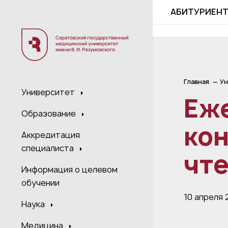
;
АБИТУРИЕН
Главная
Ун
Университет
Еж
Образование
ко
Аккредитация
специалиста
чт
Информация о целевом
обучении
10 апреля 
Наука
Медицина